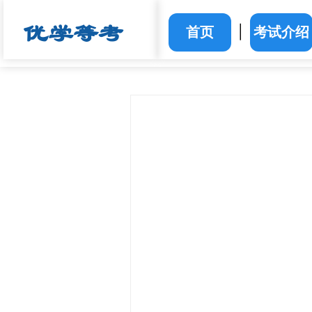
  优学等考
|
首页
考试介绍