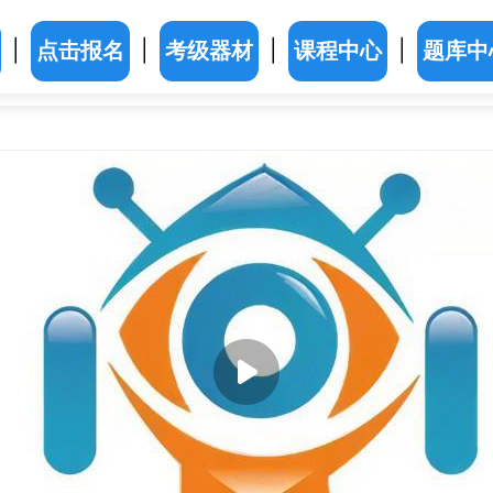
|
|
|
|
点击报名
考级器材
课程中心
题库中